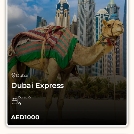
Dubai
Dubai Express
Duración
9
AED
1000