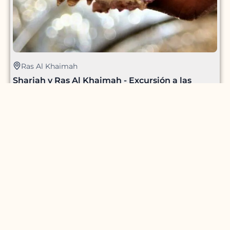
Ras Al Khaimah
Sharjah y Ras Al Khaimah - Excursión a las
Perlas
AED
1393
9
¡Selecciona las mejores actividades !
Deporte, aventura, parques y mucho más.